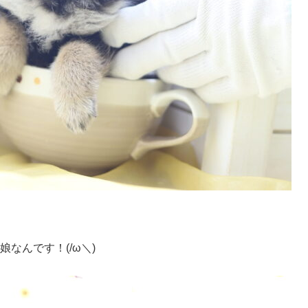
なんです！(/ω＼)