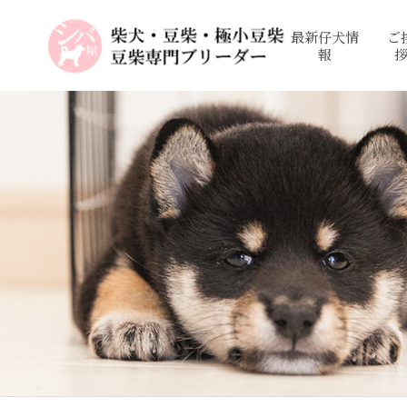
最新仔犬情
ご
報