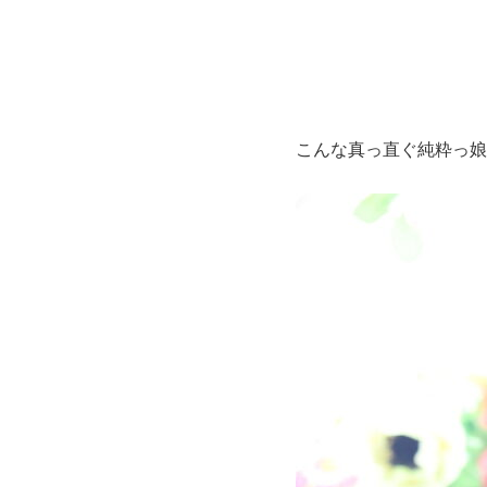
こんな真っ直ぐ純粋っ娘