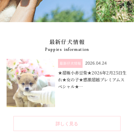
最新仔犬情報
Puppies information
2026.04.24
最新仔犬情報
★超極小赤豆柴★2026年2月25日生
れ★女の子★感激超越プレミアムス
ペシャル★…
詳しく見る