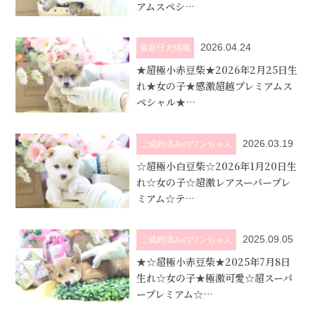
アムスペシ…
2026.04.24
最新仔犬情報
★超極小赤豆柴★2026年2月25日生
れ★女の子★感激超越プレミアムス
ペシャル★…
2026.03.19
ご成約済みのワンちゃん
☆超極小白豆柴☆2026年1月20日生
れ☆女の子☆超激レアスーパープレ
ミアム☆テ…
2025.09.05
ご成約済みのワンちゃん
★☆超極小赤豆柴★2025年7月8日
生れ☆女の子★極激可愛☆超スーパ
ープレミアム☆…