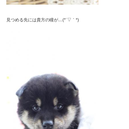
見つめる先には貴方の瞳が…(*´▽｀*)