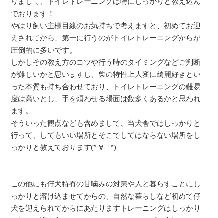
りまして、トイレトレーニングは特にしっかりと教え込ん
でおります！
やはり飼い主様目線のお気持ちで考えますと、初めてお迎
えされてから、第一に行うのがトイレトレーニングからが
圧倒的に多いです。
しかしその教え方のコツや行う時のタイミングなどご判断
が難しいかと思いますし、柴の特性上大変に綺麗好きとい
った本質も持ち合わせており、トイレトレーニングの難易
度は高いとし、手を煩わせる場面は数多くあるかと思われ
ます。
そういった観点なども含めまして、当犬舎ではしっかりと
行って、してもいい場所とそこでしてはならない場所をし
っかりと教えております(*´∀｀*)
この他にも仔犬特有の甘噛みの対策や人と暮らすことにし
っかりと溶け込ませてからの、自然な暮らしなど初めて仔
犬を迎えられてからにあたりますトレーニングはしっかり