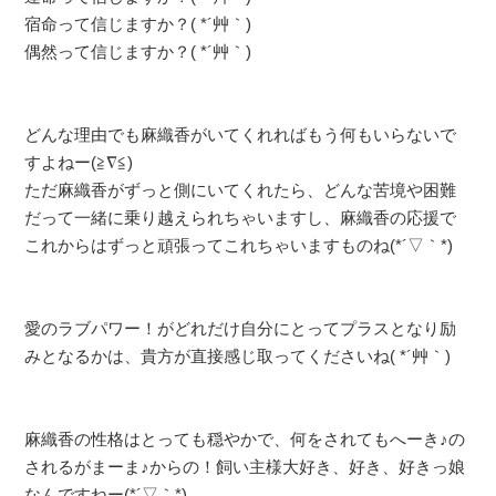
宿命って信じますか？( *´艸｀)
偶然って信じますか？( *´艸｀)
どんな理由でも麻織香がいてくれればもう何もいらないで
すよねー(≧∇≦)
ただ麻織香がずっと側にいてくれたら、どんな苦境や困難
だって一緒に乗り越えられちゃいますし、麻織香の応援で
これからはずっと頑張ってこれちゃいますものね(*´▽｀*)
愛のラブパワー！がどれだけ自分にとってプラスとなり励
みとなるかは、貴方が直接感じ取ってくださいね( *´艸｀)
麻織香の性格はとっても穏やかで、何をされてもへーき♪の
されるがまーま♪からの！飼い主様大好き、好き、好きっ娘
なんですねー(*´▽｀*)