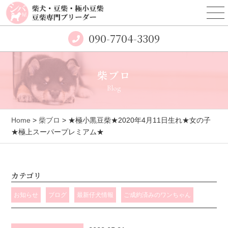
090-7704-3309
柴ブロ
Blog
Home
>
柴ブロ
> ★極小黒豆柴★2020年4月11日生れ★女の子
★極上スーパープレミアム★
カテゴリ
お知らせ
ブログ
最新仔犬情報
ご成約済みのワンちゃん