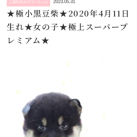
2023.05.31
ご成約済みのワンちゃん
★極小黒豆柴★2020年4月11日
生れ★女の子★極上スーパープ
レミアム★