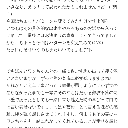
いきなり、えっ！って思われたかもしれませんけど…( ´艸
｀)
今回はちょっとパターンを変えてみただけですよ(笑)
いつもはその具体的な出来事やあるあるのお話から入って
いまして、最後にはお決まりの青春！！って言ってました
から、ちょっと今回はパターンを変えてみて(≧∇≦)
たまにはそういうのもまたいいですよね(^^)v
でもほんとワンちゃんとの一緒に過ごす思い出って凄く深
いと言いますか、ずっと胸の奥底に必ず残りますよね♪
それがたとえ辛い事だったり結果が思うようにいかず実の
ならなかった事でも一緒にその立ちはだかる難攻不落の硬
い壁であったとしても一緒に乗り越えた時の喜びって口で
は言い表せないですし、もはや芸術！とも言えるほどの感
動に絆を強く感じさせてくれますし、何よりもその喜びを
ワンちゃんも一緒にわかってくれていることが幸せを感じ