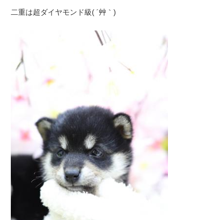
二重は超ダイヤモンド級( ´艸｀)