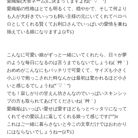
愛織焔(犬舎ネーム)に決まってますよね(*´▽｀*)
愛織焔の性格はとても明るくて、穏やかで、そして何より
も人が大好きでいっつも飼い主様の元にいてくれてペロペ
ロとしてくれる賢くてお利口さんでいっぱいの愛情を兼ね
揃えている娘になりますよ(≧∇≦)
こんなに可愛い娘がずっと一緒にいてくれたら、日々が夢
のような毎日になるのは言うまでもないでしょうね( ´艸｀)
おめめがこんなにもパッチリで可愛くて、サイズも小さく
小ぶりで抱っこされた時なんかは最初は驚かれるほど小さ
いと感じるでしょうね(*´▽｀*)
でも！寂しがりの甘えん坊さんなのでいっぱいスキンシッ
プの方も取られてあげてくださいね( ´艸｀)
愛織焔はいっぱい愛せば愛すほどもっとベッタリになって
くれてその愛以上に返してくれる娘って感じです(^^)v
これはご一緒に暮らさないと今この文章だけではおわかり
にはならないでしょうねー(≧∇≦)