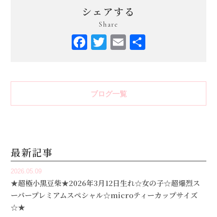
シェアする
Share
Facebook
Twitter
Email
共
有
ブログ一覧
最新記事
2026.05.09
★超極小黒豆柴★2026年3月12日生れ☆女の子☆超爆烈ス
ーパープレミアムスペシャル☆microティーカップサイズ
☆★