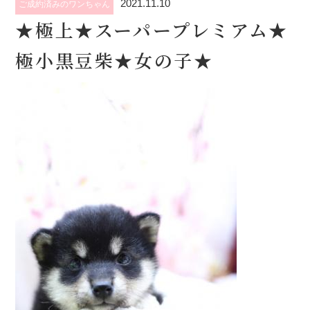
2021.11.10
ご成約済みのワンちゃん
★極上★スーパープレミアム★
極小黒豆柴★女の子★