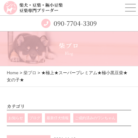
090-7704-3309
柴ブロ
Blog
Home
>
柴ブロ
> ★極上★スーパープレミアム★極小黒豆柴★
女の子★
カテゴリ
お知らせ
ブログ
最新仔犬情報
ご成約済みのワンちゃん