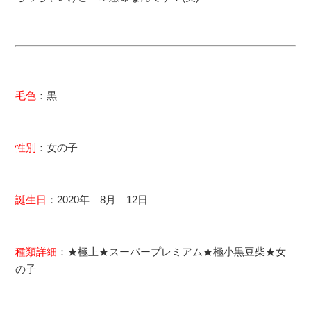
毛色
：黒
性別
：女の子
誕生日
：2020年 8月 12日
種類詳細
：★極上★スーパープレミアム★極小黒豆柴★女
の子