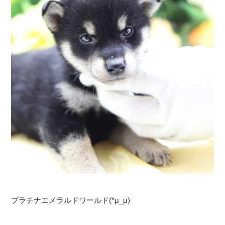
プラチナエメラルドワールド(*μ_μ)