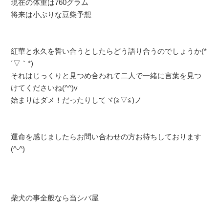
現在の体重は760グラム
将来は小ぶりな豆柴予想
紅華と永久を誓い合うとしたらどう語り合うのでしょうか(*
´▽｀*)
それはじっくりと見つめ合われて二人で一緒に言葉を見つ
けてくださいね(^^)v
始まりはダメ！だったりしてヾ(≧▽≦)ノ
運命を感じましたらお問い合わせの方お待ちしております
(^-^)
柴犬の事全般なら当シバ屋