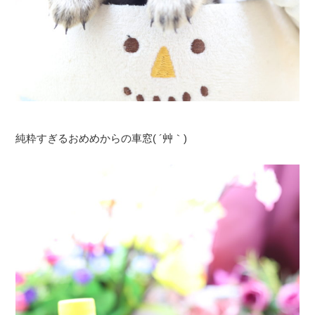
純粋すぎるおめめからの車窓( ´艸｀)