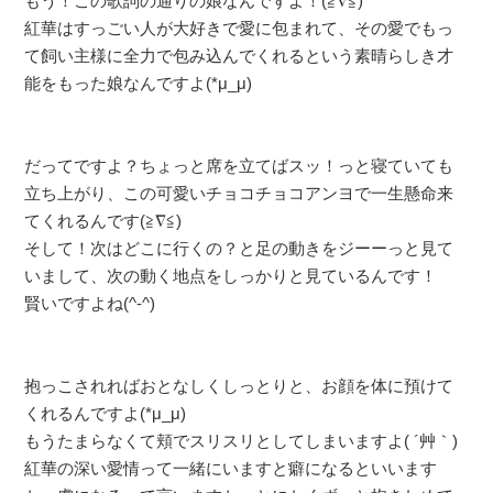
もう！この歌詞の通りの娘なんですよ！(≧∇≦)
紅華はすっごい人が大好きで愛に包まれて、その愛でもっ
て飼い主様に全力で包み込んでくれるという素晴らしき才
能をもった娘なんですよ(*μ_μ)
だってですよ？ちょっと席を立てばスッ！っと寝ていても
立ち上がり、この可愛いチョコチョコアンヨで一生懸命来
てくれるんです(≧∇≦)
そして！次はどこに行くの？と足の動きをジーーっと見て
いまして、次の動く地点をしっかりと見ているんです！
賢いですよね(^-^)
抱っこされればおとなしくしっとりと、お顔を体に預けて
くれるんですよ(*μ_μ)
もうたまらなくて頬でスリスリとしてしまいますよ( ´艸｀)
紅華の深い愛情って一緒にいますと癖になるといいます