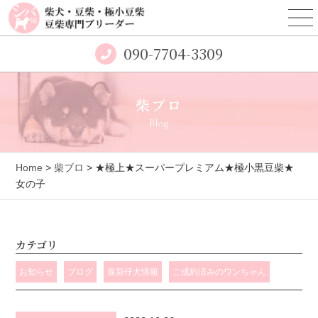
090-7704-3309
柴ブロ
Blog
Home
>
柴ブロ
> ★極上★スーパープレミアム★極小黒豆柴★
女の子
カテゴリ
お知らせ
ブログ
最新仔犬情報
ご成約済みのワンちゃん