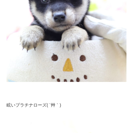
眩いプラチナローズ( ´艸｀)