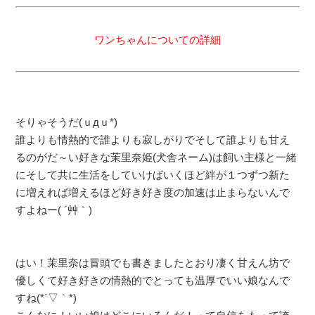
ワンちゃんについての詳細
そりゃそうだ(ｕдｕ*)
誰よりも情熱的で誰よりも寂しがりでそして誰よりも甘え
るのがだ～い好きな茉里奈姫(犬舎ネーム)は飼い主様と一緒
にそして共に生活をしていけばいくほど絆が１つずつ新た
に増えれば増えるほど好き好き度の加速は止まらないんで
すよねー( ´艸｀)
はい！茉里奈は冒頭でも書きましたとおり凄く甘えん坊で
優しくて好き好きの情熱的でとっても温厚でいい娘なんで
すね(*´▽｀*)