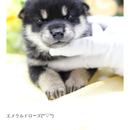
エメラルドローズ(*’▽’*)