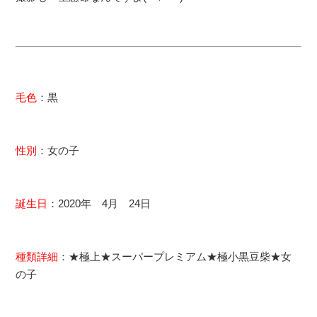
毛色
：黒
性別
：女の子
誕生日
：2020年 4月 24日
種類詳細
：★極上★スーパープレミアム★極小黒豆柴★女
の子