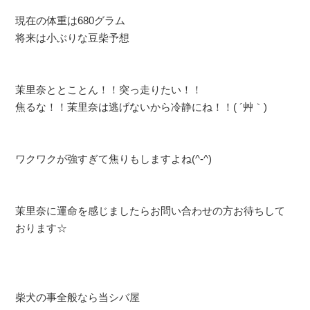
現在の体重は680グラム
将来は小ぶりな豆柴予想
茉里奈ととことん！！突っ走りたい！！
焦るな！！茉里奈は逃げないから冷静にね！！( ´艸｀)
ワクワクが強すぎて焦りもしますよね(^-^)
茉里奈に運命を感じましたらお問い合わせの方お待ちして
おります☆
柴犬の事全般なら当シバ屋