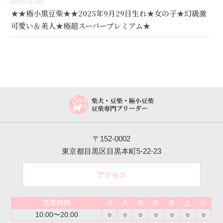
2025.11.28
★★極小黒豆柴★★2025年9月29日生れ★女の子★幻級激
可愛い＆美人★極超スーパープレミアム★
〒152-0002
東京都目黒区目黒本町5-22-23
アクセス
営業時間
月
火
水
木
金
土
日
10:00〜20:00
○
○
○
○
○
○
○