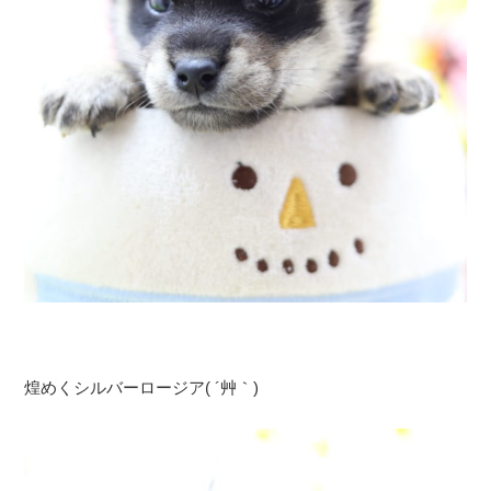
煌めくシルバーロージア( ´艸｀)