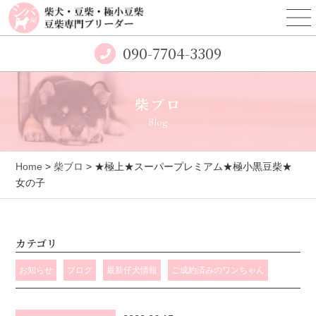
090-7704-3309
柴ブロ
Blog
Home
>
柴ブロ
> ★極上★スーパープレミアム★極小黒豆柴★
女の子
カテゴリ
お知らせ
ブログ
最新仔犬情報
ご成約済みのワンちゃん