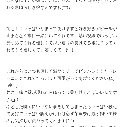
こんなに！いい娘はどこにいるんだ！って自信をもって誇
れる素晴らしき娘なんですね(^^)v
でも！！いっぱいかまってあげますと好き好きアピールが
止まらなく常に一緒にいてくれて常に熱い視線でいっぱい
見つめてくれる優しくて思い遣りの長けてる娘に育ってく
れてもう嬉しくて、嬉しくて…(:_;)
これからはいつも優しく温かくそしてビシバシ！！とトレ
ーニングされてたっぷりと可愛がってあげてくださいね(
´艸｀)
共に一緒に壁が現れたらゆっくり乗り越えればいいんです
(*μ_μ)
ふとした瞬間にいけない事をしてしまったらいっぱい教え
てあげていっぱい訴えかければ必ず茉里奈は必ず飼い主様
のお気持ちが伝わってくれます(^-^)