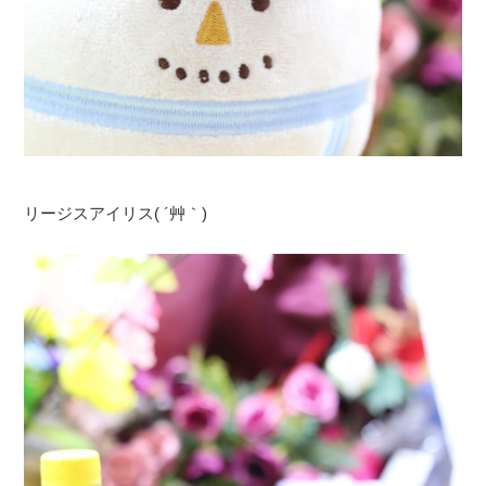
リージスアイリス( ´艸｀)